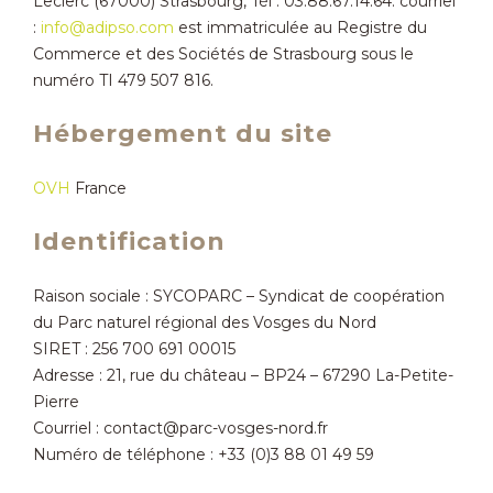
Leclerc (67000) Strasbourg, Tél : 03.88.67.14.64. courriel
:
info@adipso.com
est immatriculée au Registre du
Commerce et des Sociétés de Strasbourg sous le
numéro TI 479 507 816.
Hébergement du site
OVH
France
Identification
Raison sociale : SYCOPARC – Syndicat de coopération
du Parc naturel régional des Vosges du Nord
SIRET : 256 700 691 00015
Adresse : 21, rue du château – BP24 – 67290 La-Petite-
Pierre
Courriel : contact@parc-vosges-nord.fr
Numéro de téléphone : +33 (0)3 88 01 49 59