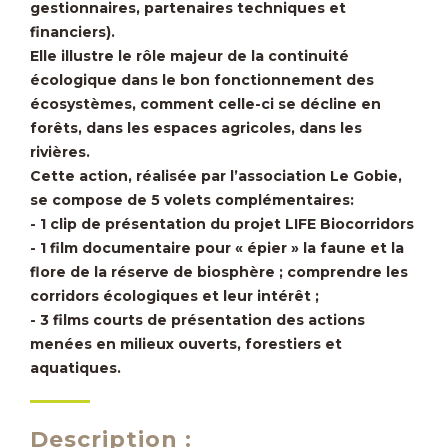
gestionnaires, partenaires techniques et
financiers).
Elle illustre le rôle majeur de la continuité
écologique dans le bon fonctionnement des
écosystèmes, comment celle-ci se décline en
forêts, dans les espaces agricoles, dans les
rivières.
Cette action, réalisée par l’association Le Gobie,
se compose de 5 volets complémentaires:
- 1 clip de présentation du projet LIFE Biocorridors
- 1 film documentaire pour « épier » la faune et la
flore de la réserve de biosphère ; comprendre les
corridors écologiques et leur intérêt ;
- 3 films courts de présentation des actions
Milieu aquatique
Milieu forestier
Milieu ouvert et agricole
Actions de communication
menées en milieux ouverts, forestiers et
aquatiques.
Description :