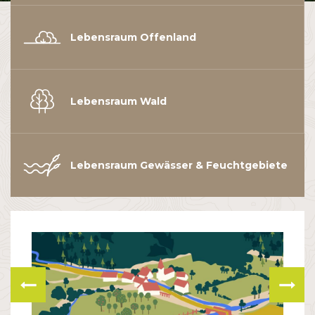
Lebensraum Offenland
Lebensraum Wald
Lebensraum Gewässer & Feuchtgebiete
Vorangegangene
Näch