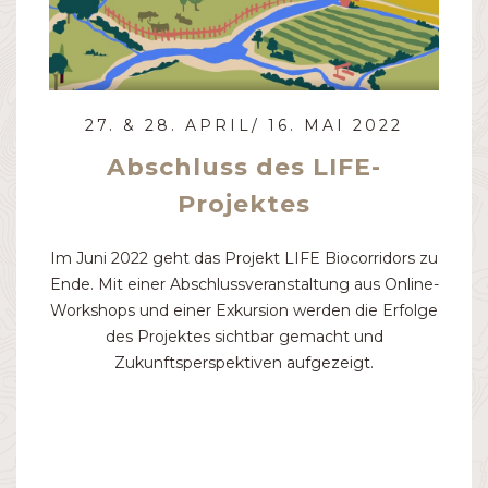
27. & 28. APRIL/ 16. MAI 2022
Abschluss des LIFE-
Projektes
Im Juni 2022 geht das Projekt LIFE Biocorridors zu
Ende. Mit einer Abschlussveranstaltung aus Online-
Workshops und einer Exkursion werden die Erfolge
des Projektes sichtbar gemacht und
Zukunftsperspektiven aufgezeigt.
Lebensraum Gewässer & Feuchtgebiete
Lebensraum Wald
Lebensraum Offenland
Kommunikation und Sensibilisierung