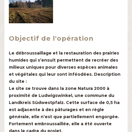
Objectif de l'opération
Le débroussaillage et la restauration des prairies
humides qui s’ensuit permettent de recréer des
milieux uniques pour diverses espèces animales
et végétales qui leur sont inféodées. Description
du site :
Le site se trouve dans la zone Natura 2000 à
proximité de Ludwigswinkel, une commune du
Landkreis Südwestpfalz. Cette surface de 0,5 ha
est adjacente à des pâturages et en règle
Milieu aquatique
Milieu forestier
Milieu ouvert et agricole
générale, elle n’est que partiellement engorgée.
Actions de communication
Fortement embroussaillée, elle a été ouverte
dans le cadre du projet.