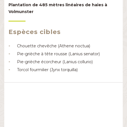
Plantation de 485 mètres linéaires de haies à
Volmunster
Milieu aquatique
Milieu forestier
Milieu ouvert et agricole
Actions de communication
Espèces cibles
Chouette chevêche (Athene noctua)
Pie-grièche à tête rousse (Lanius senator)
Pie-grièche écorcheur (Lanius collurio)
Torcol fourmilier (Jynx torquilla)