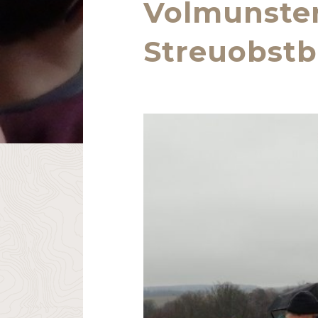
Volmunster
Streuobst